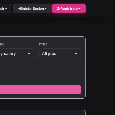
ish
Iniciar Sesion
Registrate
ARY
TYPE