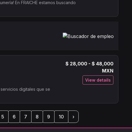
rfumería! En FRAICHE estamos buscando
$ 28,000 - $ 48,000
MXN
View details
servicios digitales que se
5
6
7
8
9
10
›