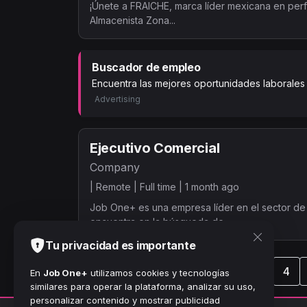
¡Únete a FRAICHE, marca líder mexicana en pe
Almacenista Zona...
Buscador de empleo
Encuentra las mejores oportunidades laborales
Advertising
Ejecutivo Comercial
Company
|
Remote |
Full time |
1 month ago
Job One+ es una empresa líder en el sector de 
encuentra en la búsqueda de...
Tu privacidad es importante
‹
1
2
3
4
En
Job One+
utilizamos cookies y tecnologías
similares para operar la plataforma, analizar su uso,
personalizar contenido y mostrar publicidad