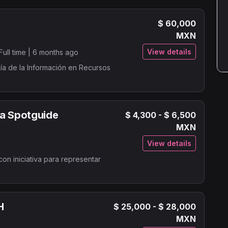
$ 60,000
MXN
View details
Full time |
6 months ago
gía de la Información en Recursos
ra Spotguide
$ 4,300 - $ 6,500
MXN
View details
n iniciativa para representar
H
$ 25,000 - $ 28,000
MXN